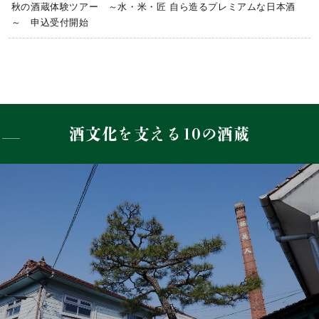
秋の酒蔵体験ツアー ～水・米・匠 自ら造るプレミアムな日本酒
～ 申込受付開始
酒文化を支える10の酒蔵