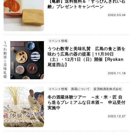
【亀齢】送料無料＆「すっぴんきれい石
鹸」プレゼントキャンペーン
2022.03.04
イベント情報
うつわ数寄と美味礼賛 広島の食と酒を
味わう広島の器の提案｜11月30日
（土）・12月1日（日）開催【Ryokan
尾道西山】
2024.11.18
イベント情報
酒蔵について
賀茂鶴酒造株式会社
冬の酒蔵体験ツアー ～水・米・匠 自
ら造るプレミアムな日本酒～ 申込受付
実施中
2023.12.27