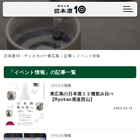
メニュ
日本酒10 - ディスカバー東広島
>
記事
>
イベント情報
「イベント情報」の記事一覧
イベント情報
東広島の日本酒１２種飲み比べ
【Ryokan尾道西山】
2023.05.19
イベント情報