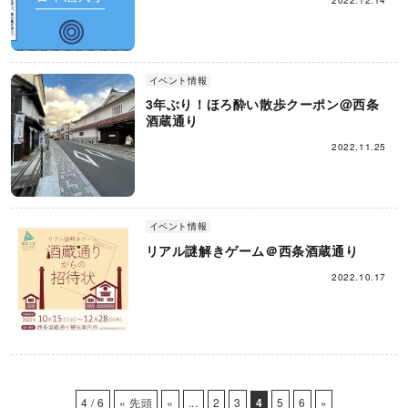
2022.12.14
イベント情報
3年ぶり！ほろ酔い散歩クーポン@西条
酒蔵通り
2022.11.25
イベント情報
リアル謎解きゲーム＠西条酒蔵通り
2022.10.17
4 / 6
« 先頭
«
...
2
3
4
5
6
»