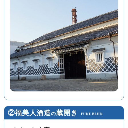
②福美人酒造
蔵開き
の
FUKUBIJIN