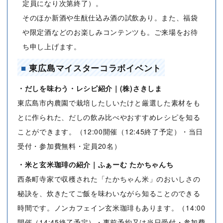
定員になり次第終了）。
そのほか新酒や生酛仕込み酒の試飲あり。また、福袋
や限定酒などのお楽しみコンテンツも。ご来場をお待
ち申し上げます。
■
東広島マイスターコラボイベント
・だしを味わう・レシピ紹介｜(株)さきしま
東広島市内農園で栽培したしいたけと厳選した素材をも
とに作られた、だしの飲み比べやおすすめレシピを知る
ことができます。（12:00開催（12:45終了予定）・当日
受付・参加費無料・定員20名）
・米と玄米珈琲の紹介｜ふぁーむ たかちゃんち
西条町寺家で収穫された「たかちゃん米」のおいしさの
秘訣を、炊きたてご飯を味わいながら知ることのできる
時間です。ノンカフェイン玄米珈琲もあります。（14:00
開催（14:45終了予定）・事前予約又は当日受付・参加費