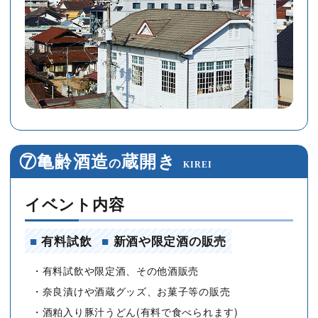
⑦亀齢酒造
蔵開き
の
KIREI
イベント内容
■
有料試飲
■
新酒や限定酒の販売
・有料試飲や限定酒、その他酒販売
・奈良漬けや酒蔵グッズ、お菓子等の販売
・酒粕入り豚汁うどん(有料で食べられます)