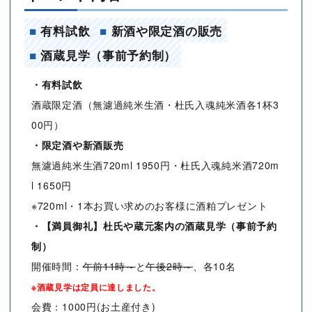
■
有料試飲
■
新酒や限定酒の販売
■
酒蔵見学（事前予約制）
・有料試飲
酒蔵限定酒（無濾過純米生酒・杜氏入魂純米酒各1杯3
00円）
・限定酒や新酒販売
無濾過純米生酒720ml 1950円・杜氏入魂純米酒720m
l 1650円
※720ml・1本お買い求めのお客様に酒粕プレゼント
・【満員御礼】杜氏や蔵元案内の酒蔵見学（事前予約
制）
開催時間：
午前11時～
と
午後2時～
、各10名
※酒蔵見学は定員に達しました。
会費：1000円(お土産付き)