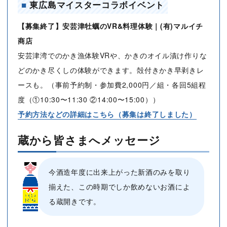
■
東広島マイスターコラボイベント
【募集終了】安芸津牡蠣のVR&料理体験｜(有)マルイチ
商店
安芸津湾でのかき漁体験VRや、かきのオイル漬け作りな
どのかき尽くしの体験ができます。殻付きかき早剥きレ
ースも。（事前予約制・参加費2,000円／組・各回5組程
度（①10:30〜11:30 ②14:00〜15:00））
予約方法などの詳細はこちら（募集は終了しました）
蔵から皆さまへメッセージ
今酒造年度に出来上がった新酒のみを取り
揃えた、この時期でしか飲めないお酒によ
る蔵開きです。