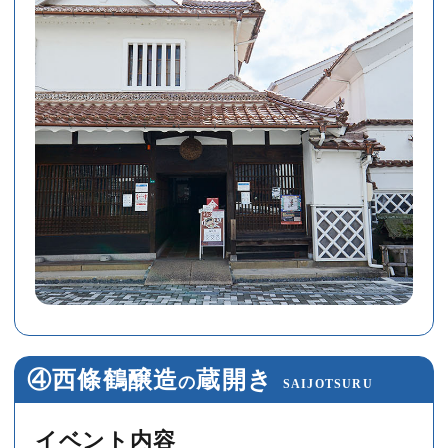
④西條鶴醸造
蔵開き
の
SAIJOTSURU
イベント内容