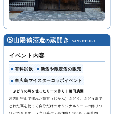
⑤山陽鶴酒造
蔵開き
の
SANYOTSURU
イベント内容
■
有料試飲
■
新酒や限定酒の販売
■
東広島マイスターコラボイベント
・ぶどうの蔦を使ったリース作り｜菊田農園
河内町宇山で採れた慈甘（じかん）ぶどう。ぶどう畑で
とれた蔦を使って自分だけのオリジナルリースの飾りつ
けができます。（当日受付・参加費1,500円・先着20