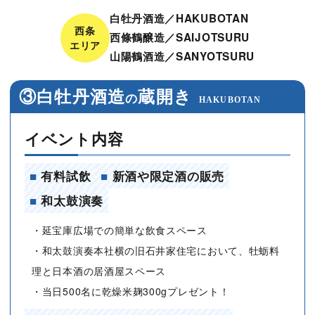
白牡丹酒造／HAKUBOTAN
西条
西條鶴醸造／SAIJOTSURU
エリア
山陽鶴酒造／SANYOTSURU
③白牡丹酒造
蔵開き
の
HAKUBOTAN
イベント内容
■
有料試飲
■
新酒や限定酒の販売
■
和太鼓演奏
・延宝庫広場での簡単な飲食スペース
・和太鼓演奏本社横の旧石井家住宅において、牡蛎料
理と日本酒の居酒屋スペース
・当日500名に乾燥米麹300gプレゼント！