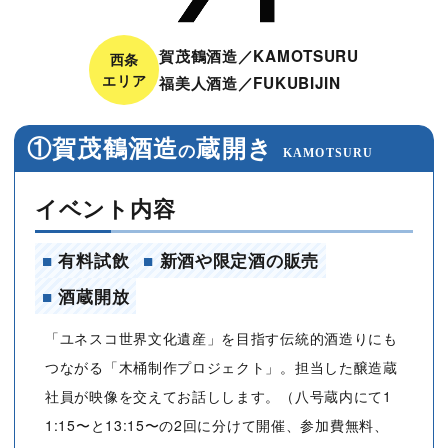
賀茂鶴酒造／KAMOTSURU
西条
エリア
福美人酒造／FUKUBIJIN
①賀茂鶴酒造
蔵開き
の
KAMOTSURU
イベント内容
■
有料試飲
■
新酒や限定酒の販売
■
酒蔵開放
「ユネスコ世界文化遺産」を目指す伝統的酒造りにも
つながる「木桶制作プロジェクト」。担当した醸造蔵
社員が映像を交えてお話しします。（八号蔵内にて1
1:15〜と13:15〜の2回に分けて開催、参加費無料、