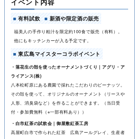
イベント内容
■
有料試飲
■
新酒や限定酒の販売
福美人の手作り粕汁を限定約100食で販売（有料）。
他にもキッチンカーが入る予定です。
■
東広島マイスターコラボイベント
・落花生の殻を使ったオーナメントづくり｜アグリ・ア
ライアンス(株)
八本松町原にある農園で採れたこだわりのピーナッツ。
その殻を使って、オリジナルのオーナメント（リースや
人形、消臭袋など）を作ることができます。（当日受
付・参加費無料（※一部有料あり））
・白市紅茶の試飲会｜御屋敷紅茶工房
高屋町白市で作られた紅茶 広島アールグレイ、生産者